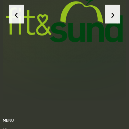
‹
›
MENU