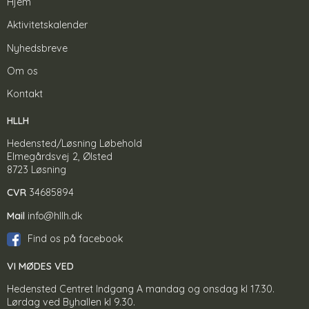
Hjem
Aktivitetskalender
Nyhedsbreve
Om os
Kontakt
HLLH
Hedensted/Løsning Løbehold
Elmegårdsvej 2, Ølsted
8723 Løsning
CVR
34685894
Mail
info@hllh.dk
Find os på facebook
VI MØDES VED
Hedensted Centret Indgang A mandag og onsdag kl 17.30.
Lørdag ved Byhallen kl 9.30.